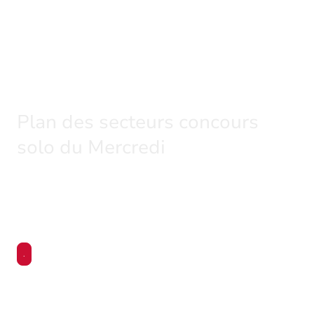
Plan des secteurs concours
solo du Mercredi
6 secteur sont disponibles ,mais on ne peut
pas les utiliser ensemble pour laiser des
postes libres pour les abonnés de l'étang
.