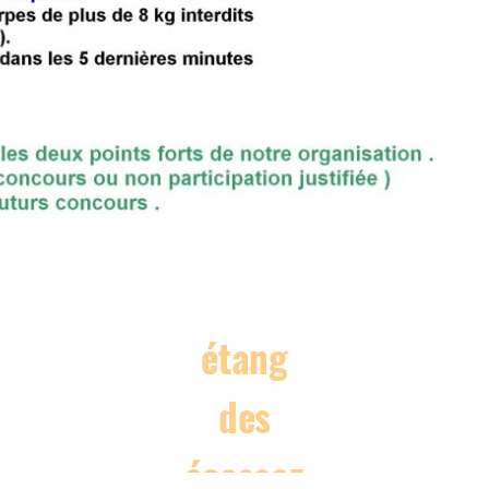
étang
des
écassaz