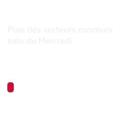
Plan des secteurs concours
solo du Mercredi
7 secteurs sont disponibles ,mais on ne peut
pas les utiliser ensemble pour laiser des
postes libres pour les abonnés de l'étang
.